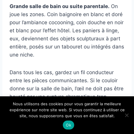
Grande salle de bain ou suite parentale.
On
joue les zones. Coin baignoire en blanc et doré
pour l’ambiance cocooning, coin douche en noir
et blanc pour l’effet hôtel. Les paniers à linge,
eux, deviennent des objets sculpturaux à part
entière, posés sur un tabouret ou intégrés dans
une niche.
Dans tous les cas, gardez un fil conducteur
entre les pièces communicantes. Si le couloir
donne sur la salle de bain, l’œil ne doit pas être
heurté par une rupture chromatique trop
×
Nous utilisons des cookies pour vous garantir la meilleure
violente.
🔥 TOP VENTE
expérience sur notre site web. Si vous continuez à utiliser ce
3E 3xE living.com Meuble de Salle de
site, nous supposerons que vous en êtes satisfait.
Voir l'offre
Bain, Noir avec poignée…
Ok
253,99 €
Comment marier ce trio