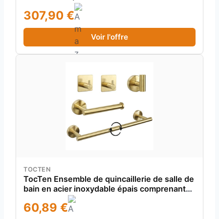
307,90 €
Voir l'offre
TOCTEN
TocTen Ensemble de quincaillerie de salle de
bain en acier inoxydable épais comprenant
un porte-serviettes de 61 cm + support de
60,89 €
papier toilette + 3 crochets muraux pour
salle de bain (5 pièces, or