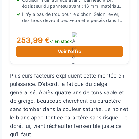
étroitement possible au mur.
épaisseur du panneau avant : 16 mm, matériau
du corps : panneau laminé, épaisseur du
Il n'y a pas de trou pour le siphon. Selon l'évier,
panneau corps : 16 mm, poignées : matière
des trous devront peut-être être percés dans le
plastique doré, les éléments avant sont en
comptoir. Contactez un professionnel pour
panneau MDF.
éviter tout dommage.
253,99 €
✓ En stock
Voir l'offre
Plusieurs facteurs expliquent cette montée en
puissance. D’abord, la fatigue du beige
généralisé. Après quatre ans de tons sable et
de greige, beaucoup cherchent du caractère
sans tomber dans la couleur saturée. Le noir et
le blanc apportent ce caractère sans risque. Le
doré, lui, vient réchauffer l’ensemble juste ce
qu’il faut.