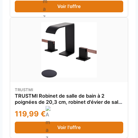
Voir l'offre
TRUSTMI
TRUSTMI Robinet de salle de bain à 2
poignées de 20,3 cm, robinet d'évier de salle
de bain large à 3 trous, robinet carré de salle
119,99 €
de bain avec bonde de vidage, noir mat et or
rose
Voir l'offre