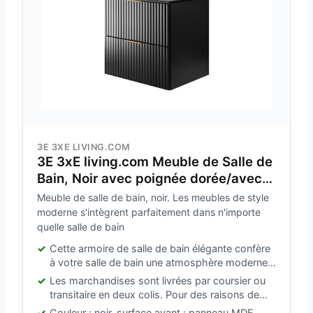
3E 3XE LIVING.COM
3E 3xE living.com Meuble de Salle de
Bain, Noir avec poignée dorée/avec
Plaque supérieure, 60 x 57 x 46 cm
Meuble de salle de bain, noir. Les meubles de style
moderne s'intègrent parfaitement dans n'importe
quelle salle de bain
Cette armoire de salle de bain élégante confère
à votre salle de bain une atmosphère moderne
et attrayante.
Les marchandises sont livrées par coursier ou
transitaire en deux colis. Pour des raisons de
sécurité, veuillez fixer le meuble le plus
Couleur : noir, surface avant : panneau MDF,