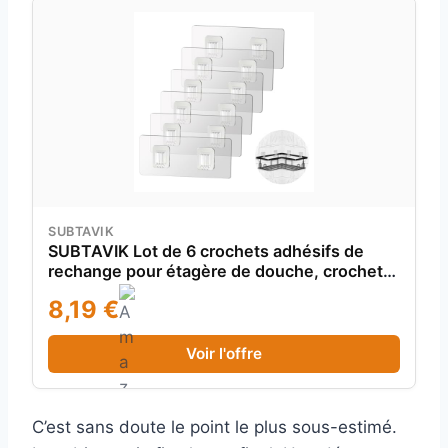
SUBTAVIK
SUBTAVIK Lot de 6 crochets adhésifs de
rechange pour étagère de douche, crochets
adhésifs d'angle transparents 6 x 14 cm,
8,19 €
pour salle de bain, cuisine (pour étagère de
douche à bande métallique)
Voir l'offre
C’est sans doute le point le plus sous-estimé.