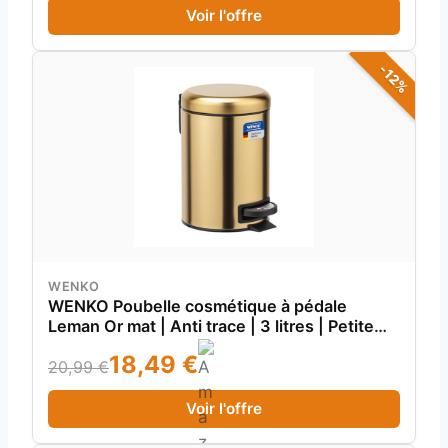
Voir l'offre
-12%
WENKO
WENKO Poubelle cosmétique à pédale
Leman Or mat | Anti trace | 3 litres | Petite
poubelle pour salle de bain avec support à
18,49 €
sacs poubelle intégré | Acier vernis, finition
20,99 €
mat | 17 x 25 x 22,5cm
Voir l'offre