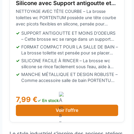
Silicone avec Support antigoutte et
Moins d’odeurs – Brosse WC à tête
NETTOYAGE AVEC TÊTE COURBE – La brosse
Courbe et Manche métallique –
toilettes wc PORTENTUM possède une tête courbe
Format Compact près des Toilettes –
avec picots flexibles en silicone, pensée pour
nettoyer la cuvette au quotidien, mieux suivre sa
Accessoire Salle de Bain
SUPPORT ANTIGOUTTE ET MOINS D’ODEURS
surface intérieure et passer sous le rebord avec
– Cette brosse wc se range dans un support
confort
fermé qui aide à recueillir l’eau après utilisation, à
FORMAT COMPACT POUR LA SALLE DE BAIN –
réduire les gouttes visibles et à garder la brosse
La brosse toilette est pensée pour se placer
mieux protégée entre deux nettoyages
près des toilettes sans prendre trop de place,
SILICONE FACILE À RINCER – La brosse wc
avec un support fermé et un design discret qui
silicone se rince facilement sous l’eau, aide à
convient aux petites salles de bain, toilettes
réduire les résidus piégés par rapport aux poils
MANCHE MÉTALLIQUE ET DESIGN ROBUSTE –
d’appoint ou salles de bain du quotidien
traditionnels et conserve une apparence plus
Comme accessoire salle de bain PORTENTUM,
propre au quotidien dans la salle de bain
ce modèle associe manche métallique, tête en
silicone et support compact, pour rester près
7,99 €
des toilettes avec une finition plus solide et
✓ En stock
discrète
Voir l'offre
Le style industriel s’inspire des anciens ateliers,