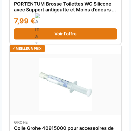
PORTENTUM Brosse Toilettes WC Silicone
avec Support antigoutte et Moins d’odeurs –
Brosse WC à tête Courbe et Manche
7,99 €
métallique – Format Compact près des
Toilettes – Accessoire Salle de Bain
Voir l'offre
⚡ MEILLEUR PRIX
GROHE
Colle Grohe 40915000 pour accessoires de