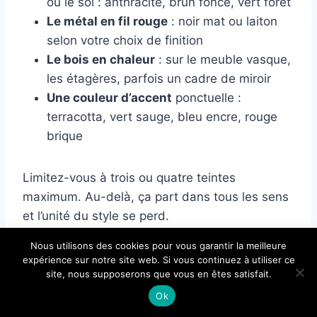
ou le sol : anthracite, brun foncé, vert forêt
Le métal en fil rouge
: noir mat ou laiton
selon votre choix de finition
Le bois en chaleur
: sur le meuble vasque,
les étagères, parfois un cadre de miroir
Une couleur d’accent
ponctuelle :
terracotta, vert sauge, bleu encre, rouge
brique
Limitez-vous à trois ou quatre teintes
maximum. Au-delà, ça part dans tous les sens
et l’unité du style se perd.
×
Nous utilisons des cookies pour vous garantir la meilleure
🔥 TOP VENTE
Petit truc déco que peu de gens appliquent : la
expérience sur notre site web. Si vous continuez à utiliser ce
PORTENTUM Brosse Toilettes WC
site, nous supposerons que vous en êtes satisfait.
règle des 60-30-10. Soixante pour cent d’une
Voir l'offre
Silicone avec Support antigout…
couleur dominante (souvent le clair des murs),
Ok
7,99 €
trente pour cent d’une secondaire (sol ou