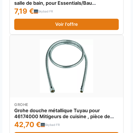
salle de bain, pour Essentials/Bau
Cosmopolitan
7,19 €
Skybad FR
Voir l'offre
GROHE
Grohe douche métallique Tuyau pour
46174000 Mitigeurs de cuisine , pièce de
rechange
42,70 €
Skybad FR